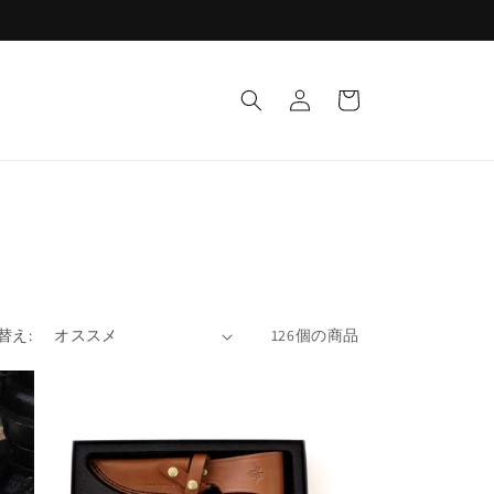
ロ
カ
グ
ー
イ
ト
ン
替え:
126個の商品