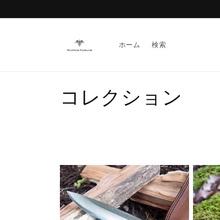
コンテ
ンツに
進む
ホーム
検索
コ
コレクション
レ
ク
シ
ョ