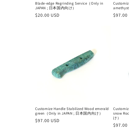
Blade-edge Regrinding Service（Only in
Customiz
JAPAN ; 日本国内向け）
amethy
通
$20.00 USD
通
$97.00
常
常
価
価
格
格
Customize Handle Stabilized Wood emerald
Customiz
green（Only in JAPAN ; 日本国内向け）
snow Ro
け）
通
$97.00 USD
通
$97.00
常