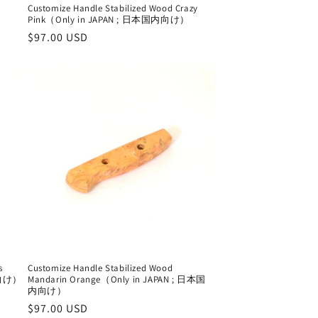
Customize Handle Stabilized Wood Crazy
け）
Pink（Only in JAPAN ; 日本国内向け）
通
$97.00 USD
常
価
格
s
Customize Handle Stabilized Wood
国内向け）
Mandarin Orange（Only in JAPAN ; 日本国
内向け）
通
$97.00 USD