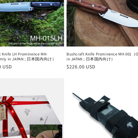
t Knife LH Prominence MH-
Bushcraft Knife Prominence MH-001（O
Only in JAPAN ; 日本国内向け）
in JAPAN ; 日本国内向け）
0 USD
通
$226.00 USD
常
価
格