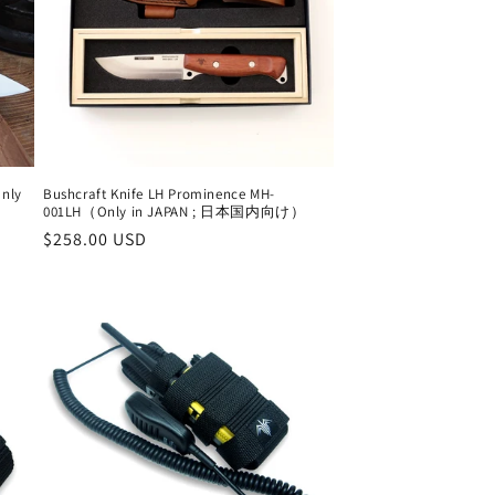
nly
Bushcraft Knife LH Prominence MH-
001LH（Only in JAPAN ; 日本国内向け）
通
$258.00 USD
常
価
格