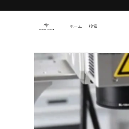
Skip to
content
ホーム
検索
Skip to
product
information