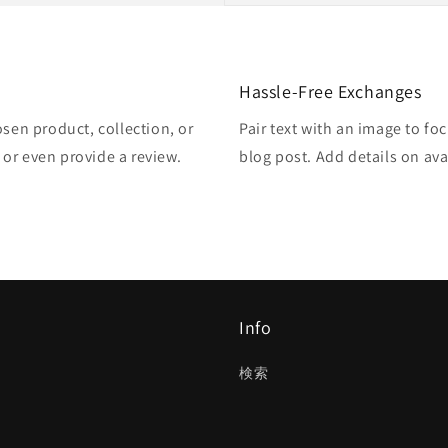
Hassle-Free Exchanges
osen product, collection, or
Pair text with an image to fo
, or even provide a review.
blog post. Add details on avai
Info
検索