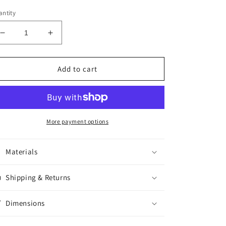
ice
ntity
Decrease
Increase
quantity
quantity
for
for
Add to cart
レ
レ
ー
ー
ザ
ザ
ー
ー
オ
オ
More payment options
ン
ン
ネ
ネ
Materials
ー
ー
ム
ム
Shipping & Returns
（自
（自
社
社
製
製
Dimensions
品）
品）