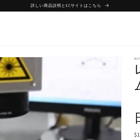
詳しい商品説明とECサイトはこちら
MU
（
R
$