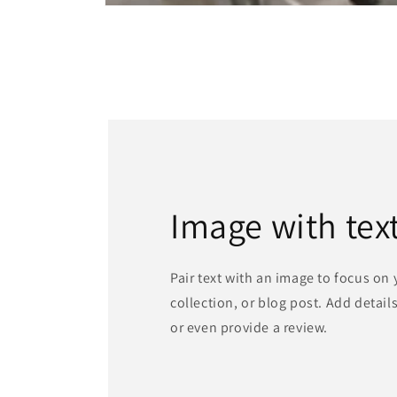
Open
media
1
in
modal
Image with tex
Pair text with an image to focus on
collection, or blog post. Add details 
or even provide a review.