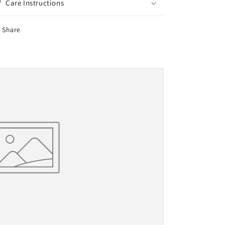
（Only
（Only
Care Instructions
in
in
JAPAN
JAPAN
Share
;
;
日
日
本
本
国
国
内
内
向
向
け）
け）