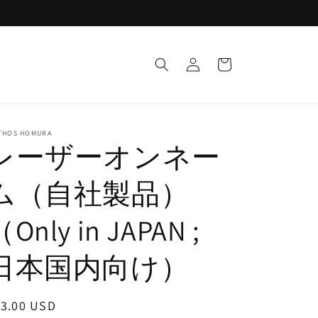
Log
Cart
in
THOS HOMURA
レーザーオンネー
ム（自社製品）
Only in JAPAN ;
日本国内向け）
egular
13.00 USD