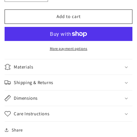
quantity
quantity
for
for
Add to cart
カ
カ
ス
ス
タ
タ
ム
ム
用
用
More payment options
槌
槌
起
起
Materials
ハ
ハ
ン
ン
Shipping & Returns
ド
ド
ル
ル
S（ビ
S（ビ
Dimensions
ス
ス
付
付
Care Instructions
き）/
き）/
艶
艶
Share
消
消