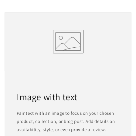
ブ
ブ
ラ
ラ
ッ
ッ
ク
ク
塗
塗
装
装
（Only
（Only
in
in
JAPAN
JAPAN
;
;
日
日
本
本
国
国
Image with text
内
内
向
向
け）
け）
Pair text with an image to focus on your chosen
product, collection, or blog post. Add details on
availability, style, or even provide a review.