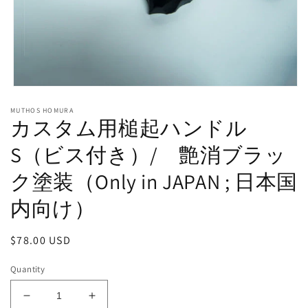
Open
media
MUTHOS HOMURA
1
カスタム用槌起ハンドル
in
modal
S（ビス付き）/ 艶消ブラッ
ク塗装（Only in JAPAN ; 日本国
内向け）
Regular
$78.00 USD
price
Quantity
Decrease
Increase